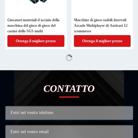
Giocatori materiali d'acciaio della
Macchine di gioco stabili durevoli
macchina del gioco di gioco del
Arcade Multiplayer di Antivari 12
casinò dello SGS multi
scommesse
Ottenga il migliore prezzo
Ottenga il migliore prezzo
CONTATTO