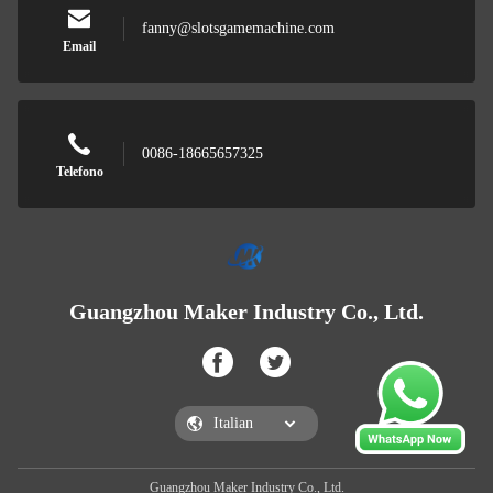
fanny@slotsgamemachine.com
Email
0086-18665657325
Telefono
Guangzhou Maker Industry Co., Ltd.
Guangzhou Maker Industry Co., Ltd.