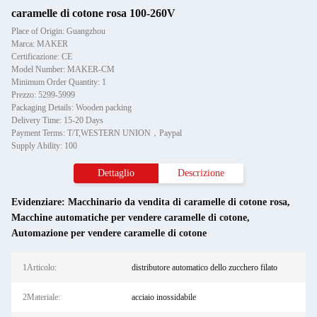
caramelle di cotone rosa 100-260V
Place of Origin: Guangzhou
Marca: MAKER
Certificazione: CE
Model Number: MAKER-CM
Minimum Order Quantity: 1
Prezzo: 5299-5999
Packaging Details: Wooden packing
Delivery Time: 15-20 Days
Payment Terms: T/T,WESTERN UNION，Paypal
Supply Ability: 100
Dettaglio
Descrizione
Evidenziare:
Macchinario da vendita di caramelle di cotone rosa
,
Macchine automatiche per vendere caramelle di cotone
,
Automazione per vendere caramelle di cotone
1Articolo:
distributore automatico dello zucchero filato
2Materiale:
acciaio inossidabile