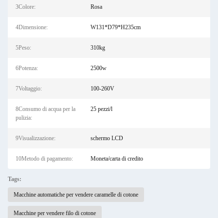
3Colore:
Rosa
4Dimensione:
W131*D79*H235cm
5Peso:
310kg
6Potenza:
2500w
7Voltaggio:
100-260V
8Consumo di acqua per la
25 pezzi/l
pulizia:
9Visualizzazione:
schermo LCD
10Metodo di pagamento:
Moneta/carta di credito
Tags:
Macchine automatiche per vendere caramelle di cotone
Macchine per vendere filo di cotone