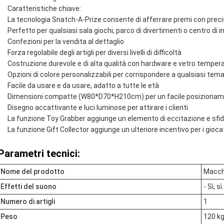
Caratteristiche chiave:
La tecnologia Snatch-A-Prize consente di afferrare premi con preci
Perfetto per qualsiasi sala giochi, parco di divertimenti o centro di
Confezioni per la vendita al dettaglio
Forza regolabile degli artigli per diversi livelli di difficoltà
Costruzione durevole e di alta qualità con hardware e vetro temper
Opzioni di colore personalizzabili per corrispondere a qualsiasi te
Facile da usare e da usare, adatto a tutte le età
Dimensioni compatte (W80*D70*H210cm) per un facile posizionamen
Disegno accattivante e luci luminose per attirare i clienti
La funzione Toy Grabber aggiunge un elemento di eccitazione e sfid
La funzione Gift Collector aggiunge un ulteriore incentivo per i gioca
Parametri tecnici:
Nome del prodotto
Macchi
Effetti del suono
- Sì, sì.
Numero di artigli
1
Peso
120 k