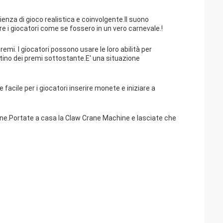
ienza di gioco realistica e coinvolgente.Il suono
tire i giocatori come se fossero in un vero carnevale.!
emi. I giocatori possono usare le loro abilità per
estino dei premi sottostante.E' una situazione
acile per i giocatori inserire monete e iniziare a
one.Portate a casa la Claw Crane Machine e lasciate che