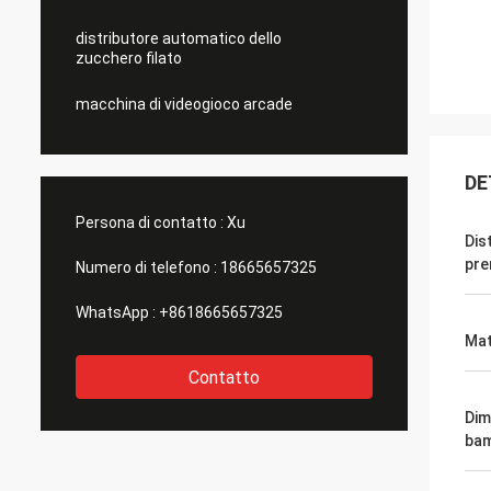
distributore automatico dello
zucchero filato
macchina di videogioco arcade
DE
Persona di contatto :
Xu
Dis
pre
Numero di telefono :
18665657325
WhatsApp :
+8618665657325
Mat
Contatto
Dim
bam