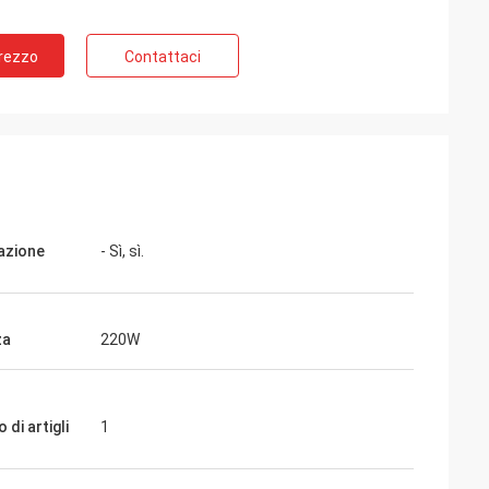
Prezzo
Contattaci
nazione
- Sì, sì.
za
220W
di artigli
1