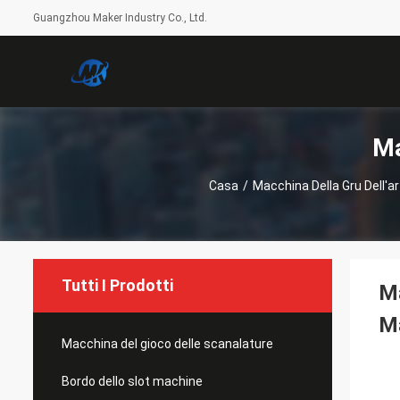
Guangzhou Maker Industry Co., Ltd.
Ma
Casa
/
Macchina Della Gru Dell'art
Tutti I Prodotti
Ma
Ma
Macchina del gioco delle scanalature
Bordo dello slot machine