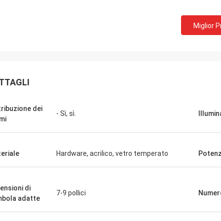
Miglior 
TTAGLI
tribuzione dei
- Sì, sì.
Illumi
mi
eriale
Hardware, acrilico, vetro temperato
Poten
ensioni di
7-9 pollici
Numero 
bola adatte