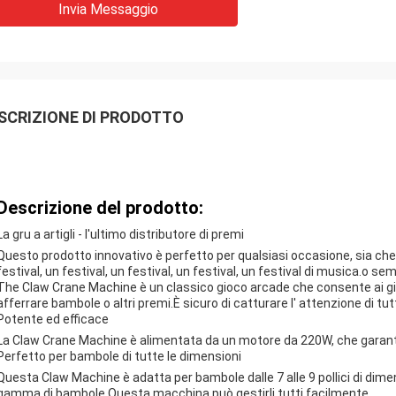
Invia Messaggio
SCRIZIONE DI PRODOTTO
Descrizione del prodotto:
La gru a artigli - l'ultimo distributore di premi
Questo prodotto innovativo è perfetto per qualsiasi occasione, sia che 
festival, un festival, un festival, un festival, un festival di musica.o 
The Claw Crane Machine è un classico gioco arcade che consente ai gioc
afferrare bambole o altri premi.È sicuro di catturare l' attenzione di tutt
Potente ed efficace
La Claw Crane Machine è alimentata da un motore da 220W, che garanti
Perfetto per bambole di tutte le dimensioni
Questa Claw Machine è adatta per bambole dalle 7 alle 9 pollici di dime
gamma di bambole.Questa macchina può gestirli tutti facilmente..