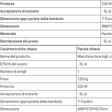
Potenza
220 W
Acceptatore di monete
- Sì, sì.
Dimensione appropriata della bambola
7-9 pol
Dimensione
W80*
Materiale
Hardwa
Distribuzione dei premi
- Sì, sì.
Caratteristiche chiave
Parole chiave
Nome del prodotto
Macchina da artigli, c
Effetti del suono
- Sì, sì.
Numero di artigli
1
Peso
120 kg
Potenza
220 W
Acceptatore di monete
- Sì, sì.
Dimensione appropriata della bambola
7-9 pollici
Dimensione
W80*D70*H210cm