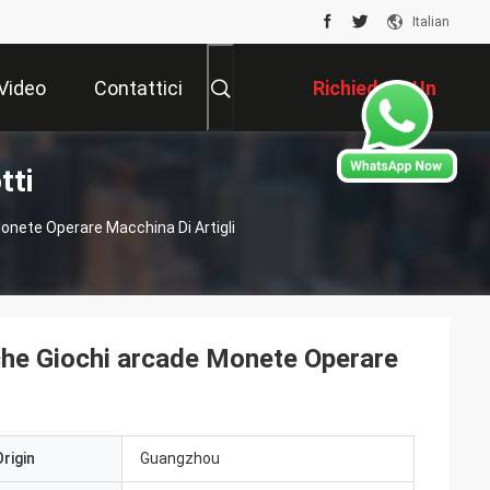
Italian
Video
Contattici
Richiedere Un
tti
Preventivo
Monete Operare Macchina Di Artigli
uche Giochi arcade Monete Operare
rigin
Guangzhou