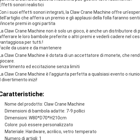
Effetti sonori realistici
Con i suoi effetti sonori integrati, la Claw Crane Machine offre un'esper
dell'artiglio che afferra un premio e gli applausi della folla faranno sen
Vincete premi in ogni partita
La Claw Crane Machine non è solo un gioco, è anche un distributore di pr
afferrare le loro bambole preferite o altri premi e vederli cadere nel c
vantaggiosa per tutti.!
Facile da usare e da mantenere
La Claw Crane Machine è dotata di un accettatore di monete, che rende f
giocare.
Divertimento ed eccitazione senza limiti
La Claw Crane Machine è l'aggiunta perfetta a qualsiasi evento o riuni
il divertimento inizi!
Caratteristiche:
Nome del prodotto: Claw Crane Machine
Dimensioni di bambola adatte: 7-9 pollici
Dimensioni: W80*D70*H210cm
Colore: può essere personalizzato
Materiale: Hardware, acrilico, vetro temperato
Numero di artigli: 1