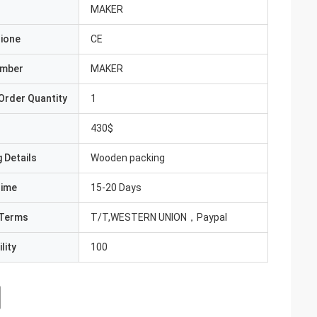
MAKER
zione
CE
umber
MAKER
Order Quantity
1
430$
 Details
Wooden packing
Time
15-20 Days
Terms
T/T,WESTERN UNION，Paypal
lity
100