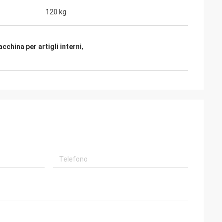
120 kg
cchina per artigli interni
,