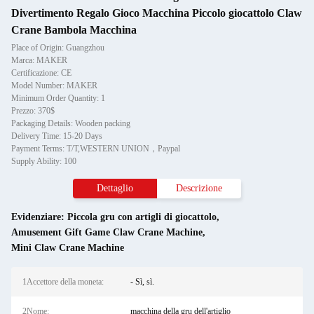
Divertimento Regalo Gioco Macchina Piccolo giocattolo Claw
Crane Bambola Macchina
Place of Origin: Guangzhou
Marca: MAKER
Certificazione: CE
Model Number: MAKER
Minimum Order Quantity: 1
Prezzo: 370$
Packaging Details: Wooden packing
Delivery Time: 15-20 Days
Payment Terms: T/T,WESTERN UNION，Paypal
Supply Ability: 100
Dettaglio
Descrizione
Evidenziare:
Piccola gru con artigli di giocattolo
,
Amusement Gift Game Claw Crane Machine
,
Mini Claw Crane Machine
1Accettore della moneta:
- Sì, sì.
2Nome:
macchina della gru dell'artiglio