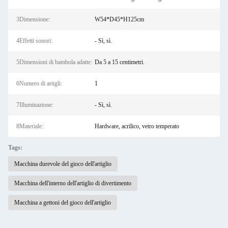
3Dimensione:
W54*D45*H125cm
4Effetti sonori:
- Sì, sì.
5Dimensioni di bambola adatte:
Da 5 a 15 centimetri.
6Numero di artigli:
1
7Illuminazione:
- Sì, sì.
8Materiale:
Hardware, acrilico, vetro temperato
Tags:
Macchina durevole del gioco dell'artiglio
Macchina dell'interno dell'artiglio di divertimento
Macchina a gettoni del gioco dell'artiglio